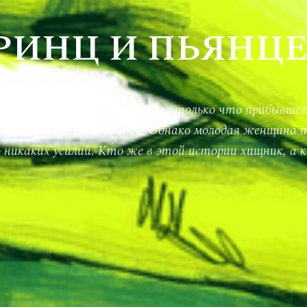
ИНЦ И ПЬЯНЦ
ми волосами среди пассажиров только что прибывшег
 тенистые дворы хрущевок. Однако молодая женщина 
о никаких усилий. Кто же в этой истории хищник, 