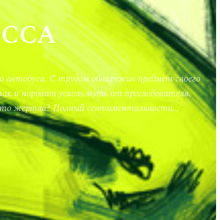
ЕССА
о автобуса. С трудом обнаружив предмет своего
так и норовит ускользнуть от преследователя,
а кто жертва? Полный сентиментальности…