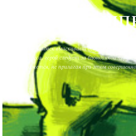
ШПР
Молодой человек выискивает девушку со светлы
интереса, герой следует за блондинкой через
кажется, не прилагая при этом совершенн