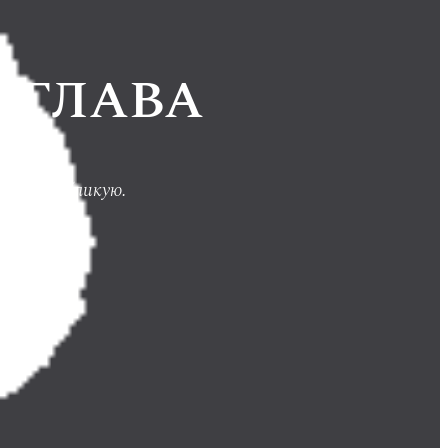
 ГЛАВА
о ее опубликую.