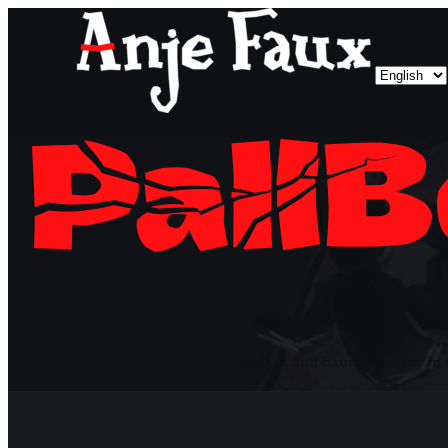
Choos
a
langua
A dark and haunting story in w