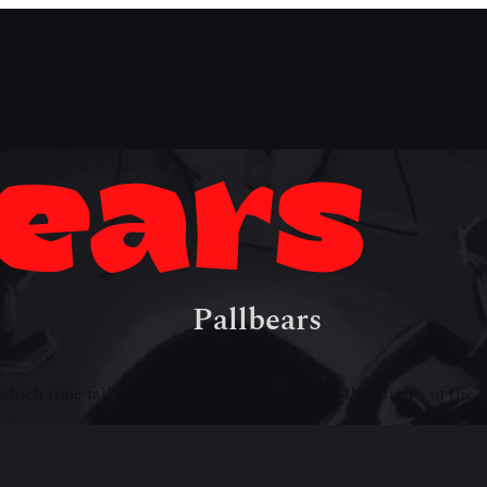
e
ge
Pallbears
hich time fails to heal the past, only to bury the origins of the 