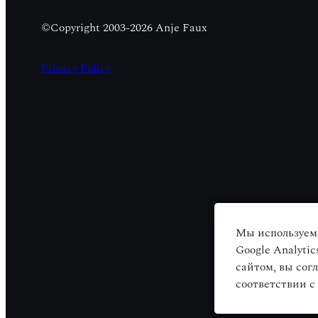
©Copyright 2003-2026 Anje Faux
Privacy Policy
Мы используем 
Мы используем 
Google Analyti
Google Analyti
сайтом, вы сог
сайтом, вы сог
соответствии 
соответствии 