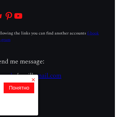
ram
Pinterest
@СонмРазума
llowing the links you can find another accounts
f-book
i-gram
end me message:
uyache
[snail]
gmail.com
Понятно
Понятно