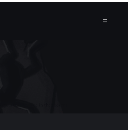
horrors that surface in the present